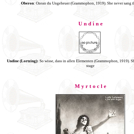
Oberon
: Ozean du Ungeheuer (Grammophon, 1919). She never sang th
U n d i n e
Undine (Lortzing):
So wisse, dass in allen Elementen (Grammophon, 1919). Sh
stage
M y r t o c l e