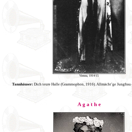
Vienna, 1914/15
Tannhäuser:
Dich teure Halle (Grammophon, 1916). Allmächt’ge Jungfra
A g a t h e