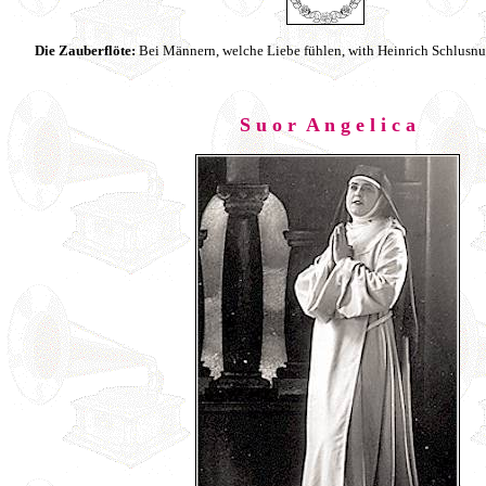
Die Zauberflöte:
Bei Männern, welche Liebe fühlen, with Heinrich Schlus
S u o r A n g e l i c a