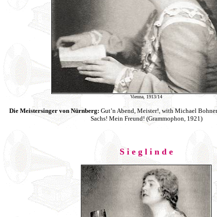
Vienna, 1913/14
Die Meistersinger von Nürnberg:
Gut’n Abend, Meister!, with Michael Bohn
Sachs! Mein Freund! (Grammophon, 1921)
S i e g l i n d e