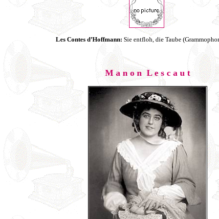
Les Contes d’Hoffmann:
Sie entfloh, die Taube (Grammopho
M a n o n L e s c a u t