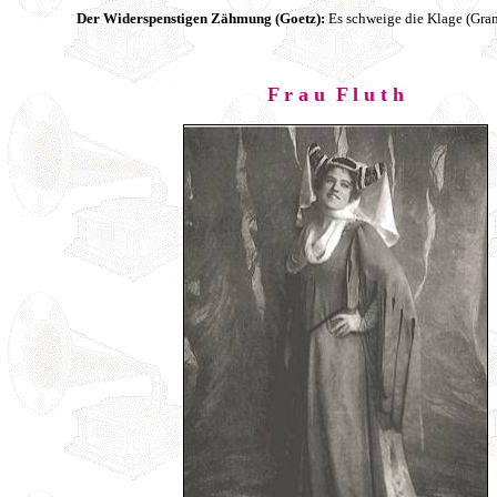
Der Widerspenstigen Zähmung (Goetz):
Es schweige die Klage (Gr
F r a u F l u t h