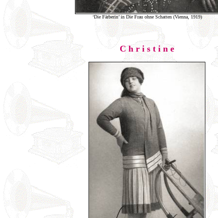
‘Die Färberin’ in Die Frau ohne Schatten (Vienna, 1919)
C h r i s t i n e