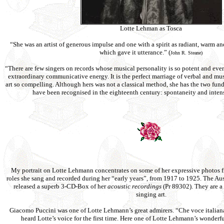
Lotte Lehman as Tosca
“She was an artist of generous impulse and one with a spirit as radiant, warm an
which gave it utterance.” (
John R. Steane)
“There are few singers on records whose musical personality is so potent and ever
extraordinary communicative energy. It is the perfect marriage of verbal and mus
art so compelling. Although hers was not a classical method, she has the two fun
have been recognised in the eighteenth century: spontaneity and intens
My portrait on Lotte Lehmann concentrates on some of her expressive photos f
roles she sang and recorded during her “early years”, from 1917 to 1925. The Aus
released a superb 3-CD-Box of her
acoustic
recordings
(Pr 89302). They are a
singing art.
Giacomo Puccini was one of Lotte Lehmann’s great admirers. “Che voce italia
heard Lotte’s voice for the first time. Here one of Lotte Lehmann’s wonderf