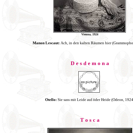
Vienna, 1924
Manon Lescaut:
Ach, in den kalten Räumen hier (Grammopho
D e s d e m o n a
Otello:
Sie sass mit Leide auf öder Heide (Odeon, 1924
T o s c a