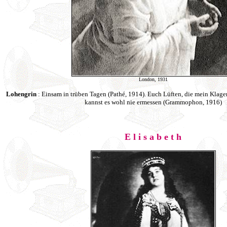
London, 1931
Lohengrin
: Einsam in trüben Tagen (Pathé, 1914). Euch Lüften, die mein Klage
kannst es wohl nie ermessen (Grammophon, 1916)
E l i s a b e t h