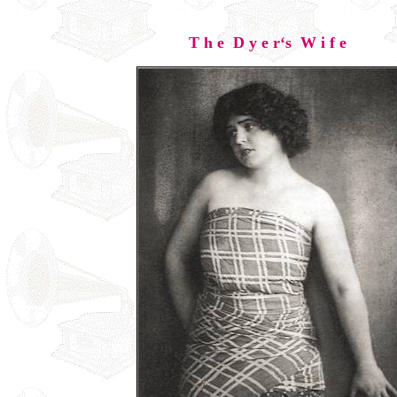
T h e D y e r‘s W i f e