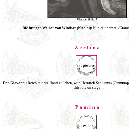
Vienna, 1916/17
Die lustigen Weiber von Windsor (Nicolai):
Nun eilt herbei! (Gra
Z e r l i n a
Don Giovanni:
Reich mir die Hand zu leben, with Heinrich Schlusnus (Grammop
this role on stage
P a m i n a