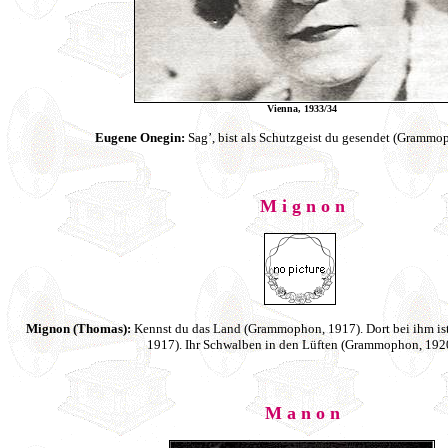
Vienna, 1933/34
Eugene Onegin:
Sag’, bist als Schutzgeist du gesendet (Grammo
M i g n o n
Mignon (Thomas):
Kennst du das Land (Grammophon, 1917). Dort bei ihm ist
1917). Ihr Schwalben in den Lüften (Grammophon, 192
M a n o n