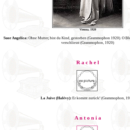
Vienna, 1920
Suor Angelica:
Ohne Mutter, bist du Kind, gestorben (Grammophon 1920). O Blu
verschliesst (Grammophon, 1920)
R a c h e l
La Juive (Halévy):
Er kommt zurück! (Grammophon, 19
A n t o n i a