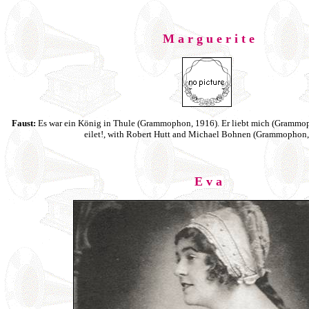
M a r g u e r i t e
Faust:
Es war ein König in Thule (Grammophon, 1916). Er liebt mich (Grammoph
eilet!, with Robert Hutt and Michael Bohnen (Grammophon,
E v a