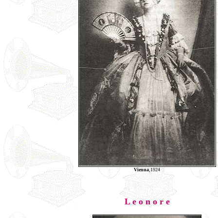
Vienna
,1924
L e o n o r e