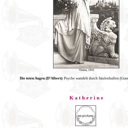
Vienna, 1916
Die toten Augen (D’Albert):
Psyche wandelt durch Säulenhallen (Gr
K a t h e r i n e