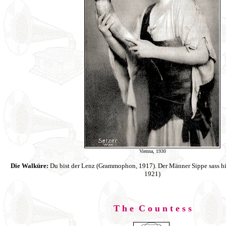
Vienna, 1930
Die Walküre:
Du bist der Lenz (Grammophon, 1917). Der Männer Sippe sass 
1921)
T h e C o u n t e s s