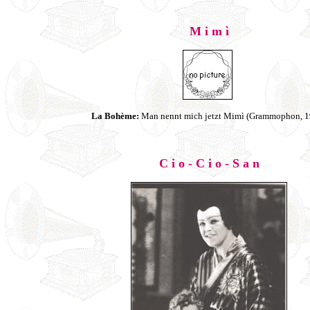
M i m ì
La Bohème:
Man nennt mich jetzt Mimì (Grammophon, 1
C i o - C i o - S a n