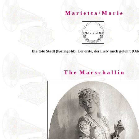
M a r i e t t a / M a r i e
Die tote Stadt (Korngold):
Der erste, der Lieb’ mich gelehrt (O
T h e M a r s c h a l l i n