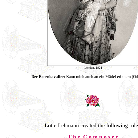
London, 1924
Der Rosenkavalier:
Kann mich auch an ein Mädel erinnern (O
Lotte Lehmann created the following role
T h e C o m p o s e r